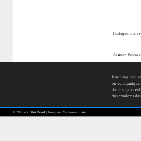
Postagem mais r
Assinar:
Postar 
Este blog não e
ou com qualquer 
das imagens ex
dos criadores das
© 2009-22
N64 Brasil
| Template:
Yanku-template