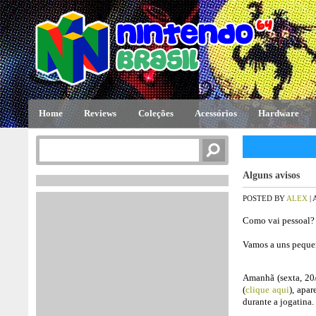
Home
Reviews
Coleções
Acessórios
Hardware
Alguns avisos
POSTED BY
ALEX
|
Como vai pessoal?
Vamos a uns peque
Amanhã (sexta, 20
(
clique aqui
), apa
durante a jogatina.