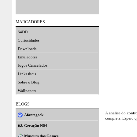
MARCADORES
64DD
Curiosidades
Downloads
Emuladores
Jogos Cancelados
Links úteis
Sobre o Blog
Wallpapers
BLOGS
A analise do contr
Afontegeek
completa. Espero qu
Geração N64
Museum dos Games