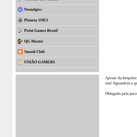
Nostalgics
Planeta SNES
Point Games Brasil
QG Master
Smash Club
UNIÃO GAMERS
Apesar da frequênc
sim! Aguardem o qu
Obrigado pela paci