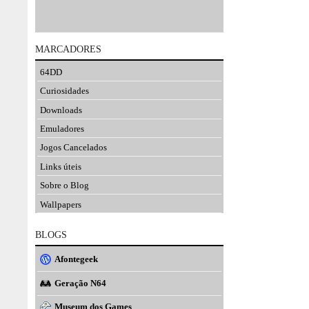
MARCADORES
64DD
Curiosidades
Downloads
Emuladores
Jogos Cancelados
Links úteis
Sobre o Blog
Wallpapers
BLOGS
Afontegeek
Geração N64
Museum dos Games