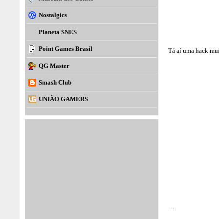
Nostalgics
Planeta SNES
Point Games Brasil
Tá aí uma hack mui
QG Master
Smash Club
UNIÃO GAMERS
---