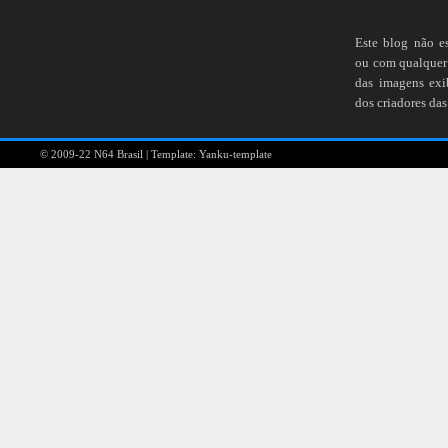
Este blog não e
ou com qualquer 
das imagens ex
dos criadores das
© 2009-22
N64 Brasil
| Template:
Yanku-template