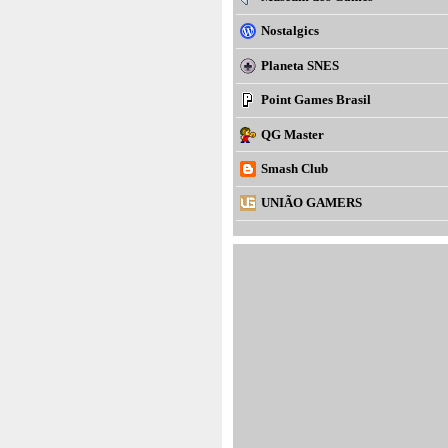
Nostalgics
Planeta SNES
Point Games Brasil
QG Master
Smash Club
UNIÃO GAMERS