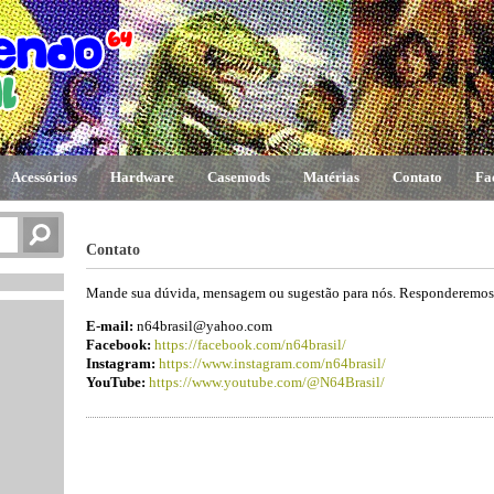
Acessórios
Hardware
Casemods
Matérias
Contato
Fa
Contato
Mande sua dúvida, mensagem ou sugestão para nós. Responderemos 
E-mail:
n64brasil@yahoo.com
Facebook:
https://facebook.com/n64brasil/
Instagram:
https://www.instagram.com/n64brasil/
YouTube:
https://www.youtube.com/@N64Brasil/