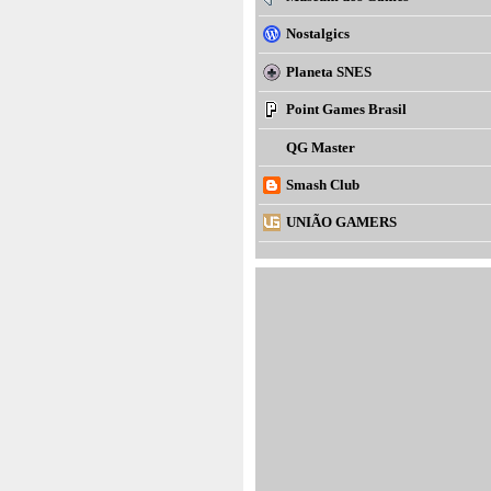
Nostalgics
Planeta SNES
Point Games Brasil
QG Master
Smash Club
UNIÃO GAMERS