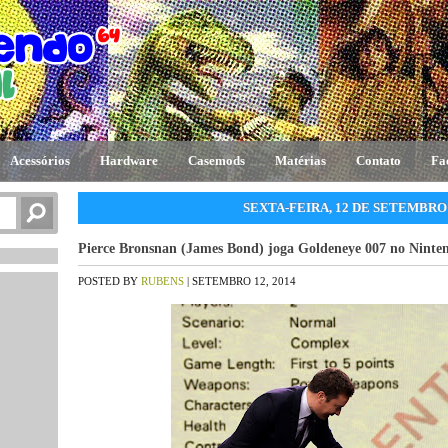
Acessórios
Hardware
Casemods
Matérias
Contato
Fa
SEXTA-FEIRA, 12 DE SETEMBRO 
Pierce Bronsnan (James Bond) joga Goldeneye 007 no Ninte
POSTED BY
RUBENS
| SETEMBRO 12, 2014