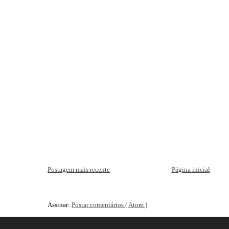
Postagem mais recente
Página inicial
Assinar:
Postar comentários ( Atom )