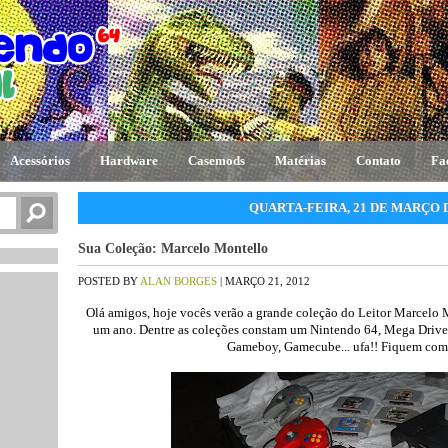
Acessórios
Hardware
Casemods
Matérias
Contato
Fa
QUARTA-FEIRA, 21 DE MARÇO D
Sua Coleção: Marcelo Montello
POSTED BY
ALAN BORGES
| MARÇO 21, 2012
Olá amigos, hoje vocês verão a grande coleção do Leitor Marcelo 
um ano. Dentre as coleções constam um Nintendo 64, Mega Drive
Gameboy, Gamecube... ufa!! Fiquem com