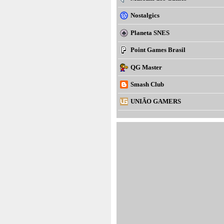
Nostalgics
Planeta SNES
Point Games Brasil
QG Master
Smash Club
UNIÃO GAMERS