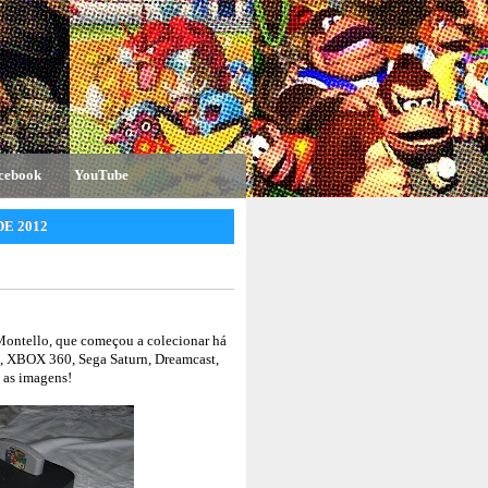
cebook
YouTube
E 2012
Montello, que começou a colecionar há
, XBOX 360, Sega Saturn, Dreamcast,
 as imagens!