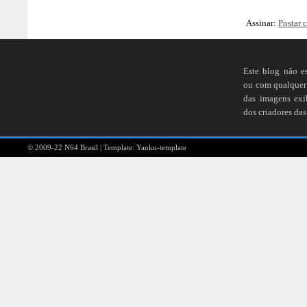
Assinar:
Postar 
Este blog não e
ou com qualquer 
das imagens ex
dos criadores das
© 2009-22
N64 Brasil
| Template:
Yanku-template