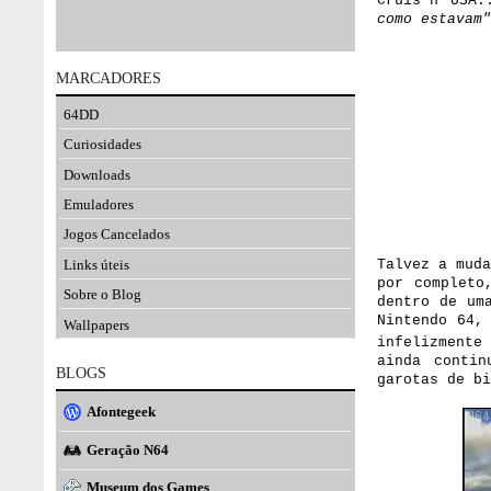
Cruis'n USA
como estavam"
MARCADORES
64DD
Curiosidades
Downloads
Emuladores
Jogos Cancelados
Links úteis
Talvez a mud
por completo
Sobre o Blog
dentro de um
Nintendo 64,
Wallpapers
infelizmente
ainda contin
BLOGS
garotas de b
Afontegeek
Geração N64
Museum dos Games