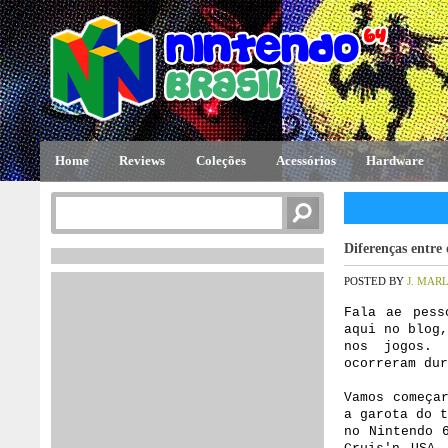
Home
Reviews
Coleções
Acessórios
Hardware
Diferenças entre
POSTED BY
J. MAR
Fala ae pess
aqui no blog
nos jogos. 
ocorreram du
Vamos começa
a garota do 
no Nintendo 