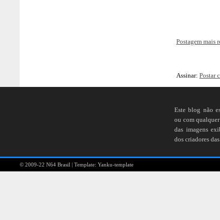
Postagem mais r
Assinar:
Postar 
Este blog não e
ou com qualquer 
das imagens ex
dos criadores das
© 2009-22
N64 Brasil
| Template:
Yanku-template