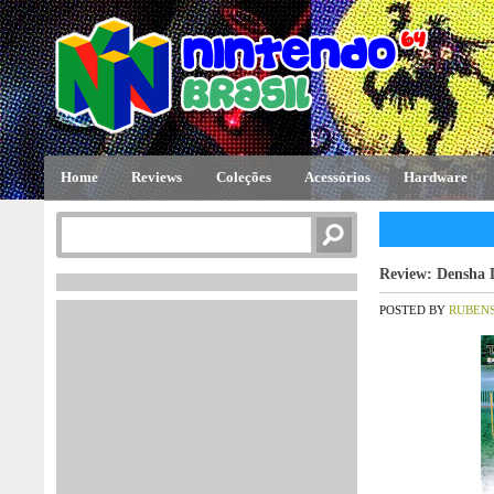
Home
Reviews
Coleções
Acessórios
Hardware
Review: Densha 
POSTED BY
RUBEN