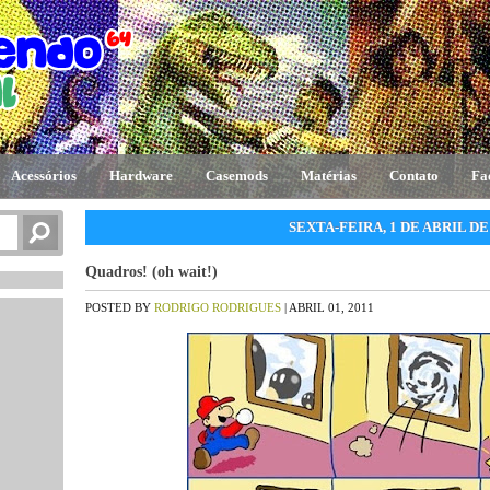
Acessórios
Hardware
Casemods
Matérias
Contato
Fa
SEXTA-FEIRA, 1 DE ABRIL DE
Quadros! (oh wait!)
POSTED BY
RODRIGO RODRIGUES
| ABRIL 01, 2011