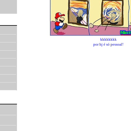
kkkkkkkk
por hj é só pessoal!