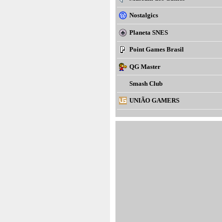
Nostalgics
Planeta SNES
Point Games Brasil
QG Master
Smash Club
UNIÃO GAMERS