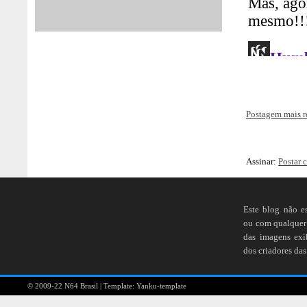
Postagem mais r
Assinar:
Postar 
Este blog não e
ou com qualquer 
das imagens ex
dos criadores das
© 2009-22
N64 Brasil
| Template:
Yanku-template