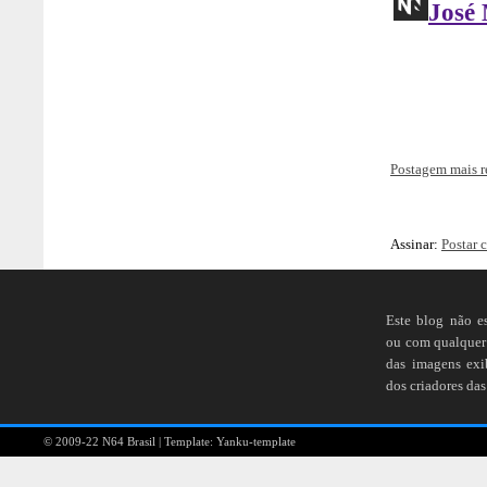
Postagem mais r
Assinar:
Postar 
Este blog não e
ou com qualquer 
das imagens ex
dos criadores das
© 2009-22
N64 Brasil
| Template:
Yanku-template