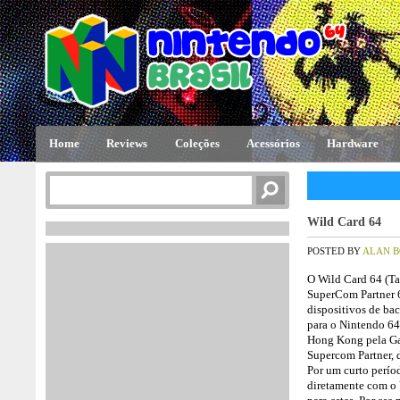
Home
Reviews
Coleções
Acessórios
Hardware
Wild Card 64
POSTED BY
ALAN 
O Wild Card 64 (
SuperCom Partner 6
dispositivos de ba
para o Nintendo 64
Hong Kong pela Ga
Supercom Partner, d
Por um curto perío
diretamente com o