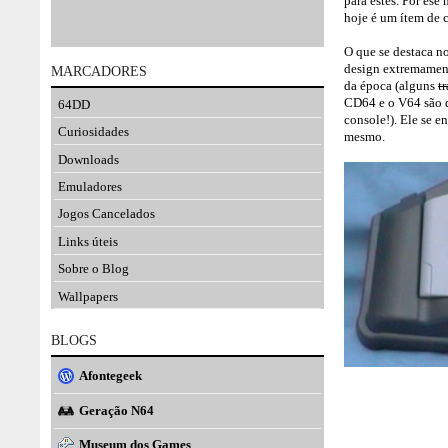
para estes. Por ese
hoje é um ítem de 
O que se destaca no
design extremamen
MARCADORES
da época (alguns
t
CD64 e o V64 são 
64DD
console!). Ele se 
Curiosidades
mesmo.
Downloads
Emuladores
Jogos Cancelados
Links úteis
Sobre o Blog
Wallpapers
BLOGS
Afontegeek
Geração N64
Museum dos Games