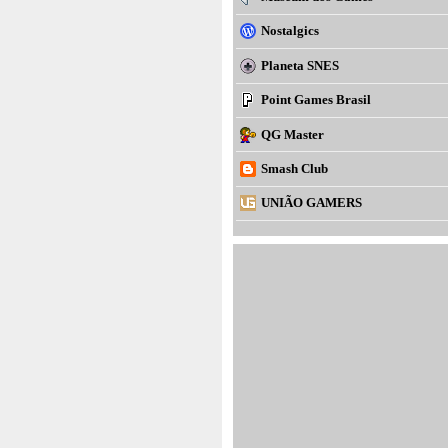
Nostalgics
Planeta SNES
Point Games Brasil
QG Master
Smash Club
UNIÃO GAMERS