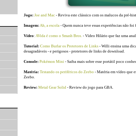
Jogo:
Joe and Mac
- Reviva este clássico com os malucos da pré-his
Imagem:
Ah, a escola
- Quem nunca teve essas experiências não foi fe
Vídeo
:
AVida é como o Smash Bros.
- Vídeo Hilário que faz uma anal
Tutorial:
Como Burlar os Protetores de Links
- Willi ensina uma dic
desagradáveis - e perigosos - protetores de links de download.
Console:
Pokémon Mini
- Saiba mais sobre esse portátil poco conh
Matéria:
Testando os periféricos do Zeebo
- Matéria em vídeo que e
Zeebo.
Review:
Metal Gear Solid
- Review do jogo para GBA.