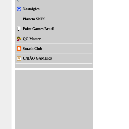
Nostalgics
Planeta SNES
Point Games Brasil
QG Master
Smash Club
UNIÃO GAMERS