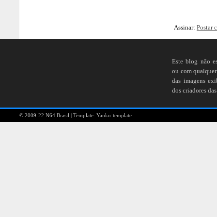
Assinar:
Postar 
Este blog não e
ou com qualquer 
das imagens ex
dos criadores das
© 2009-22
N64 Brasil
| Template:
Yanku-template