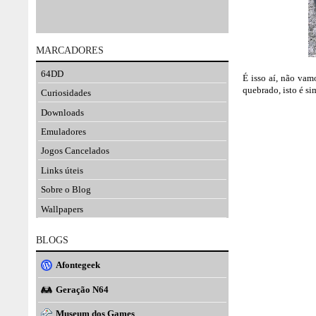
MARCADORES
64DD
É isso aí, não vam
quebrado, isto é s
Curiosidades
Downloads
Emuladores
Jogos Cancelados
Links úteis
Sobre o Blog
Wallpapers
BLOGS
Afontegeek
Geração N64
Museum dos Games