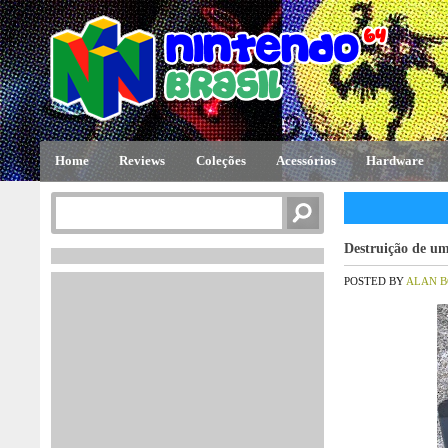
Home
Reviews
Coleções
Acessórios
Hardware
Destruição de u
POSTED BY
ALAN 