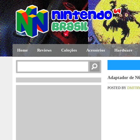
Home
Reviews
Coleções
Acessórios
Hardware
Adaptador de N
POSTED BY
DMITR