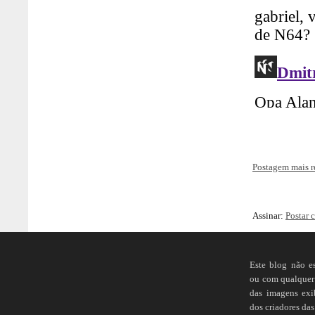
Postagem mais r
Assinar:
Postar 
Este blog não e
ou com qualquer 
das imagens ex
dos criadores das