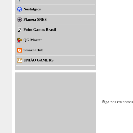
Nostalgics
Planeta SNES
Point Games Brasil
QG Master
Smash Club
UNIÃO GAMERS
---
Siga-nos em nossas 