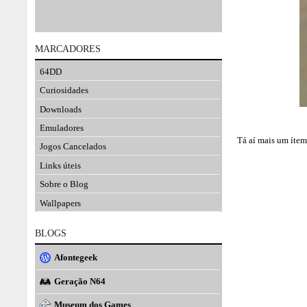
MARCADORES
64DD
Curiosidades
Downloads
Emuladores
Tá aí mais um ítem
Jogos Cancelados
Links úteis
Sobre o Blog
Wallpapers
BLOGS
Afontegeek
Geração N64
Museum dos Games