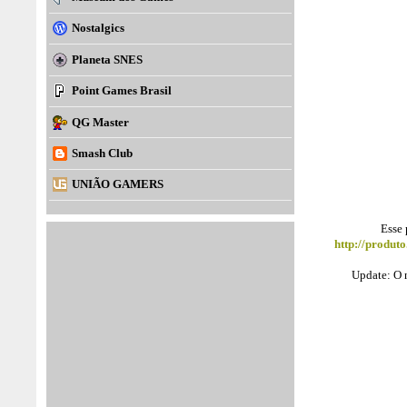
Nostalgics
Planeta SNES
Point Games Brasil
QG Master
Smash Club
UNIÃO GAMERS
Esse 
http://produt
Update: O 