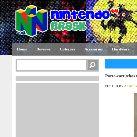
Home
Reviews
Coleções
Acessórios
Hardware
Porta-cartuchos 
POSTED BY
ALAN 