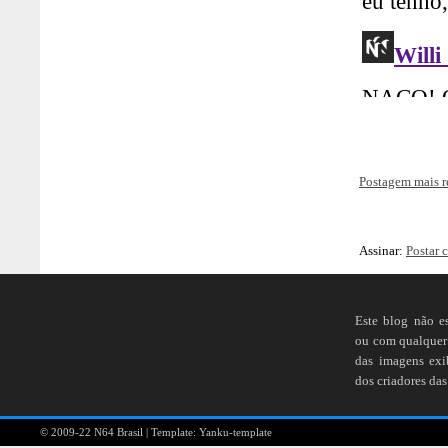
Postagem mais r
Assinar:
Postar 
Este blog não e
ou com qualquer 
das imagens ex
dos criadores das
© 2009-22
N64 Brasil
| Template:
Yanku-template