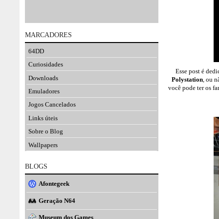
MARCADORES
64DD
Curiosidades
Esse post é dedi
Downloads
Polystation
, ou n
você pode ter os f
Emuladores
Jogos Cancelados
Links úteis
Sobre o Blog
Wallpapers
BLOGS
Afontegeek
Geração N64
Museum dos Games