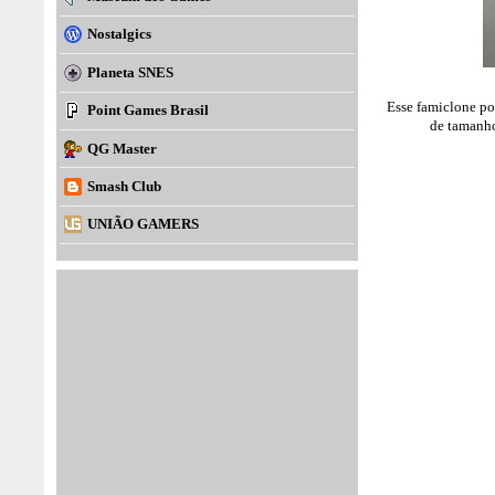
Nostalgics
Planeta SNES
Esse famiclone po
Point Games Brasil
de tamanho
QG Master
Smash Club
UNIÃO GAMERS