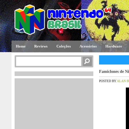
Home
Reviews
Coleções
Acessórios
Hardware
Famiclones de N
POSTED BY
ALAN 