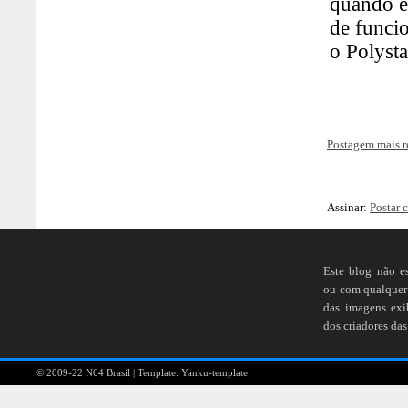
Postagem mais r
Assinar:
Postar 
Este blog não e
ou com qualquer 
das imagens ex
dos criadores das
© 2009-22
N64 Brasil
| Template:
Yanku-template