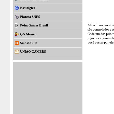
Nostalgics
Planeta SNES
Além disso, você a
Point Games Brasil
são controlados au
Cada um dos pilotos
QG Master
jogo por algumas fa
você passar por ele
Smash Club
UNIÃO GAMERS