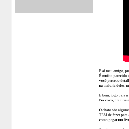
E aí meu amigo, pu
É muiito parecido 
você percebe detal
na maioria deles, m
E bem, jogo para a
Pra vovó, pra titia 
O chato são alguma
TEM de fazer para c
como pegar um livr