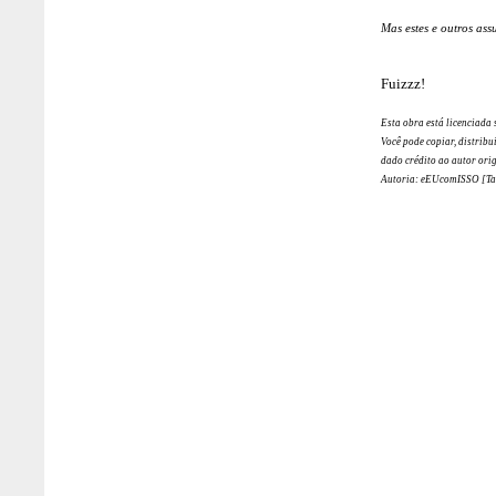
Mas estes e outros ass
Fuizzz!
Esta obra está licenciada
Você pode copiar, distribuir
dado crédito ao autor orig
Autoria: eEUcomISSO [Tas