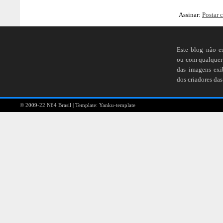
Assinar:
Postar 
Este blog não e
ou com qualquer 
das imagens ex
dos criadores das
© 2009-22
N64 Brasil
| Template:
Yanku-template