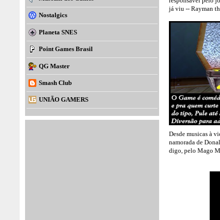
responsavel pelo j
já viu -- Rayman th
Nostalgics
Planeta SNES
Point Games Brasil
QG Master
Smash Club
UNIÃO GAMERS
Desde musicas à vid
namorada de Donal
digo, pelo Mago M