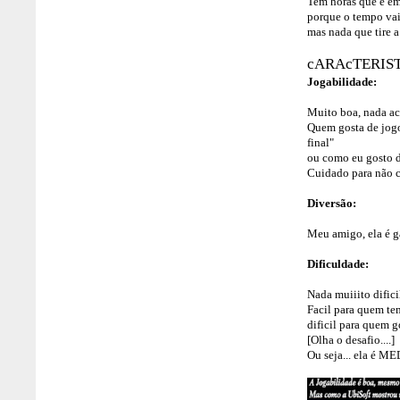
Tem horas que é e
porque o tempo vai
mas nada que tire a
cARAcTERIS
Jogabilidade:
Muito boa, nada ac
Quem gosta de jogo
final"
ou como eu gosto d
Cuidado para não c
Diversão:
Meu amigo, ela é g
Dificuldade:
Nada muiiito difici
Facil para quem te
dificil para quem g
[Olha o desafio....]
Ou seja... ela é M