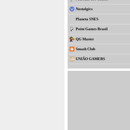
Nostalgics
Planeta SNES
Point Games Brasil
QG Master
Smash Club
UNIÃO GAMERS