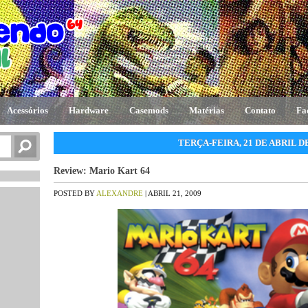
Acessórios
Hardware
Casemods
Matérias
Contato
Fa
TERÇA-FEIRA, 21 DE ABRIL DE
Review: Mario Kart 64
POSTED BY
ALEXANDRE
| ABRIL 21, 2009